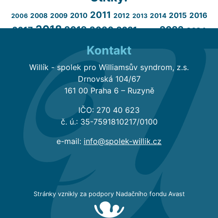
2011
2015
2016
2010
2008
2009
2012
2014
2006
2013
2018
2023
2019
2020
2017
2021
2024
2022
akce
2025
2026
Kontakt
Anglie
covid19
arteterapie
canisterapie
děti
diplomka
inkluze
FEWS
grant
film
fotogalerie
Willík - spolek pro Williamsův syndrom, z.s.
muzikoterapie
Občasník
online
logopedie
literatura
maminky
Drnovská 104/67
pobyt
PR
pobyty
seminář
sport
161 00 Praha 6 – Ruzyně
Slovensko
publikace
Williamsův
tábor
vzdělávání
televize
terapie
spot
IČO: 270 40 623
syndrom
činnost
článek
ČAVO
zoom
č. ú.: 35-7591810217/0100
e-mail:
info@spolek-willik.cz
Willíci – Krátký film o dětech
s Williamsovým syndromem
Stránky vznikly za podpory Nadačního fondu Avast