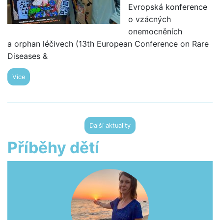
Evropská konference
o vzácných
onemocněních
a orphan léčivech (13th European Conference on Rare
Diseases &
Více
Další aktuality
Příběhy dětí