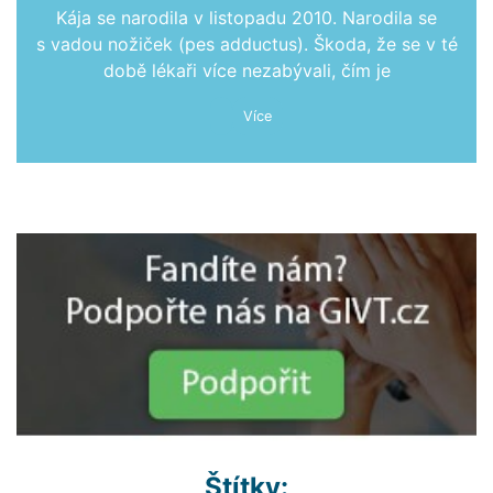
Kája se narodila v listopadu 2010. Narodila se
s vadou nožiček (pes adductus). Škoda, že se v té
době lékaři více nezabývali, čím je
Více
Štítky: