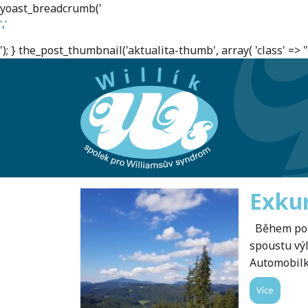
yoast_breadcrumb('
','
'); } the_post_thumbnail('aktualita-thumb', array( 'class' => ""
Exkur
Během poby
spoustu vý
Automobilk
Více