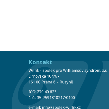
Kontakt
Willík - spolek pro Williamsův syndrom, z.s.
Drnovská 104/67
161 00 Praha 6 – Ruzyně
IČO: 270 40 623
č. ú.: 35-7591810217/0100
e-mail:
info@spolek-willik.cz