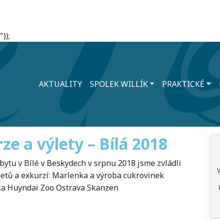
));
AKTUALITY
SPOLEK WILLÍK
PRAKTICKÉ
ze a výlety – Bílá 2018
tu v Bílé v Beskydech v srpnu 2018 jsme zvládli
letů a exkurzí: Marlenka a výroba cukrovinek
a Huyndai Zoo Ostrava Skanzen