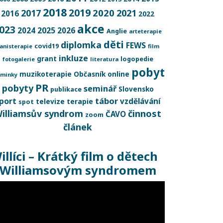
2018
2019
2020
2017
2021
2016
2022
akce
023
2025
2024
2026
Anglie
arteterapie
děti
diplomka
FEWS
covid19
anisterapie
film
inkluze
grant
logopedie
fotogalerie
literatura
pobyt
muzikoterapie
Občasník
online
minky
PR
pobyty
seminář
Slovensko
publikace
tábor
port
vzdělávání
televize
terapie
spot
illiamsův syndrom
činnost
ČAVO
zoom
článek
illíci – Krátký film o dětech
 Williamsovým syndromem
deo
ehrávač