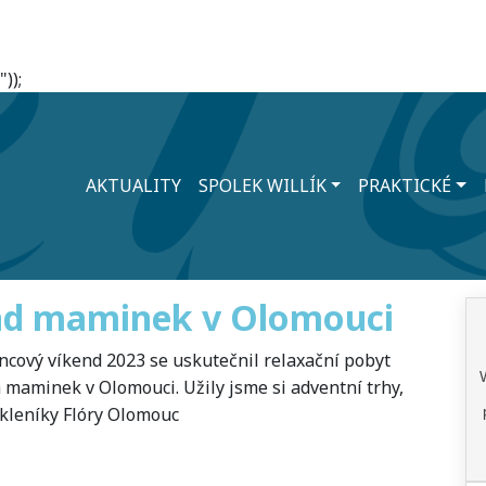
));
AKTUALITY
SPOLEK WILLÍK
PRAKTICKÉ
nd maminek v Olomouci
incový víkend 2023 se uskutečnil relaxační pobyt
 maminek v Olomouci. Užily jsme si adventní trhy,
skleníky Flóry Olomouc