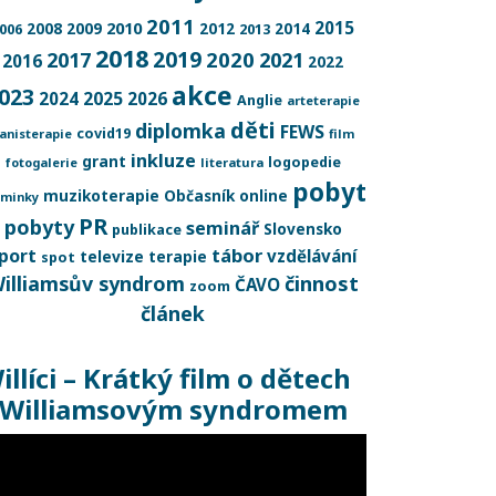
2011
2015
2008
2009
2010
2012
2014
006
2013
2018
2019
2020
2017
2021
2016
2022
akce
023
2025
2024
2026
Anglie
arteterapie
děti
diplomka
FEWS
covid19
anisterapie
film
inkluze
grant
logopedie
fotogalerie
literatura
pobyt
muzikoterapie
Občasník
online
minky
PR
pobyty
seminář
Slovensko
publikace
tábor
port
vzdělávání
televize
terapie
spot
illiamsův syndrom
činnost
ČAVO
zoom
článek
illíci – Krátký film o dětech
 Williamsovým syndromem
deo
ehrávač