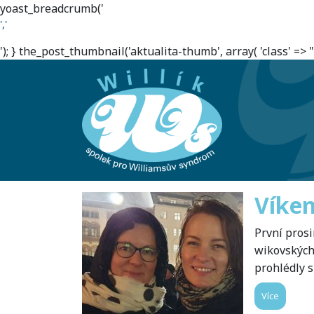
yoast_breadcrumb('
','
'); } the_post_thumbnail('aktualita-thumb', array( 'class' => ""
Víke
První pros
wikovských
prohlédly 
Více