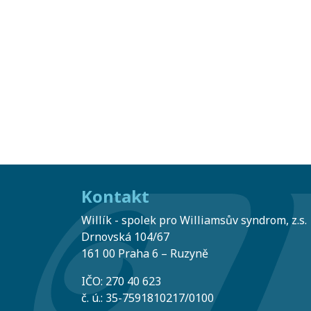
Kontakt
Willík - spolek pro Williamsův syndrom, z.s.
Drnovská 104/67
161 00 Praha 6 – Ruzyně
IČO: 270 40 623
č. ú.: 35-7591810217/0100