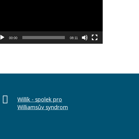
00:00
08:11
Willík - spolek pro
Williamsův syndrom