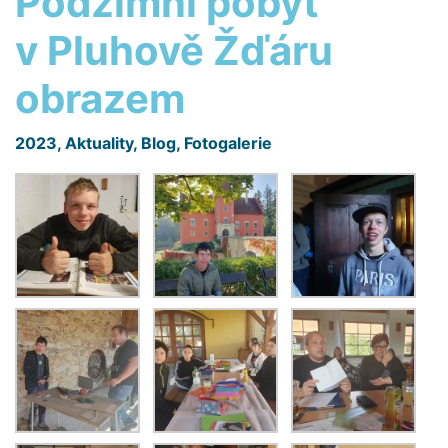
Podzimní pobyt
v Pluhově Žďáru
obrazem
2023
,
Aktuality
,
Blog
,
Fotogalerie