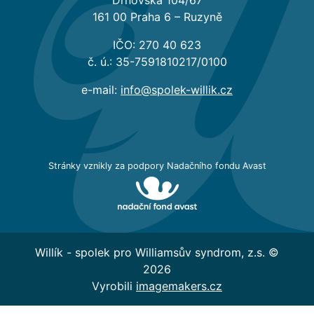
Drnovská 104/67
161 00 Praha 6 – Ruzyně
IČO: 270 40 623
č. ú.: 35-7591810217/0100
e-mail:
info@spolek-willik.cz
Stránky vznikly za podpory Nadačního fondu Avast
Podzimní pobyt
v Pluhově Žďáru
Willík - spolek pro Williamsův syndrom, z.s. ©
2026
obrazem
Vyrobili
imagemakers.cz