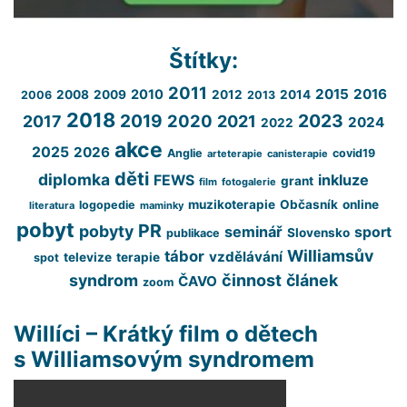
Štítky:
2011
2015
2016
2010
2008
2009
2012
2014
2006
2013
2018
2023
2019
2020
2017
2021
2024
2022
akce
2025
2026
Anglie
covid19
arteterapie
canisterapie
děti
diplomka
inkluze
FEWS
grant
film
fotogalerie
muzikoterapie
Občasník
online
logopedie
literatura
maminky
pobyt
PR
pobyty
seminář
sport
Slovensko
publikace
Williamsův
tábor
vzdělávání
televize
terapie
spot
syndrom
činnost
článek
ČAVO
zoom
Willíci – Krátký film o dětech
s Williamsovým syndromem