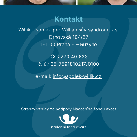
Kontakt
Willík - spolek pro Williamsův syndrom, z.s.
Drnovská 104/67
161 00 Praha 6 – Ruzyně
IČO: 270 40 623
č. ú.: 35-7591810217/0100
e-mail:
info@spolek-willik.cz
Stránky vznikly za podpory Nadačního fondu Avast