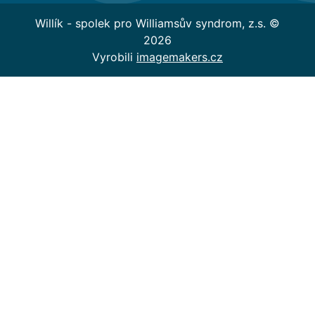
Willík - spolek pro Williamsův syndrom, z.s. ©
2026
P. F. 2024
Vyrobili
imagemakers.cz