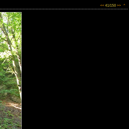
<<
41/150
>>
^