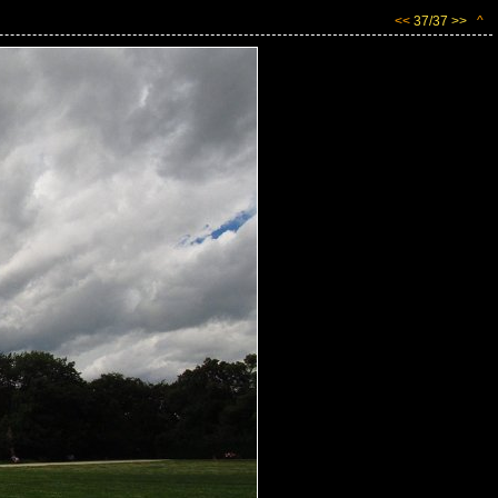
<<
37/37 >>
^